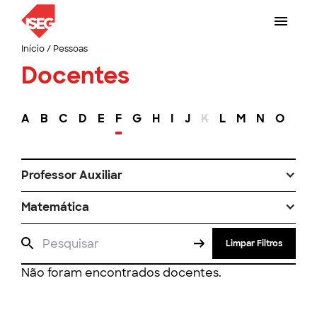
Início
/
Pessoas
Docentes
A
B
C
D
E
F
G
H
I
J
K
L
M
N
O
P
Professor Auxiliar
Matemática
Limpar Filtros
Não foram encontrados docentes.