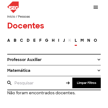
Início
/
Pessoas
Docentes
A
B
C
D
E
F
G
H
I
J
K
L
M
N
O
P
Professor Auxiliar
Matemática
Limpar Filtros
Não foram encontrados docentes.