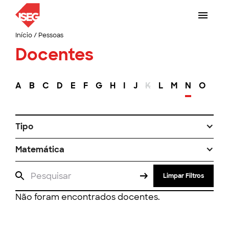
Início
/
Pessoas
Docentes
A
B
C
D
E
F
G
H
I
J
K
L
M
N
O
P
Tipo
Matemática
Limpar Filtros
Não foram encontrados docentes.