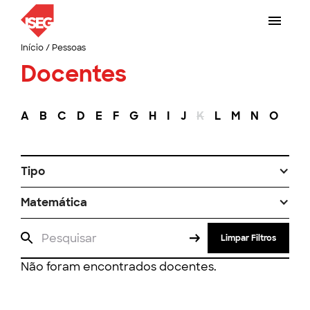
Início
/
Pessoas
Docentes
A
B
C
D
E
F
G
H
I
J
K
L
M
N
O
P
Tipo
Matemática
Limpar Filtros
Não foram encontrados docentes.