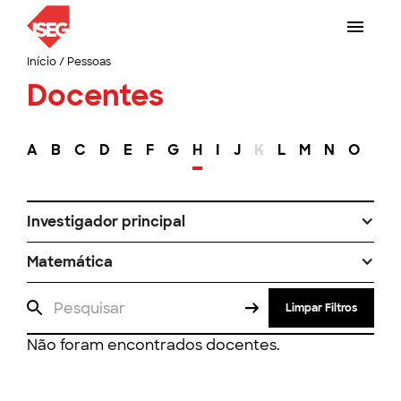
Início
/
Pessoas
Docentes
A
B
C
D
E
F
G
H
I
J
K
L
M
N
O
P
Investigador principal
Matemática
Limpar Filtros
Não foram encontrados docentes.