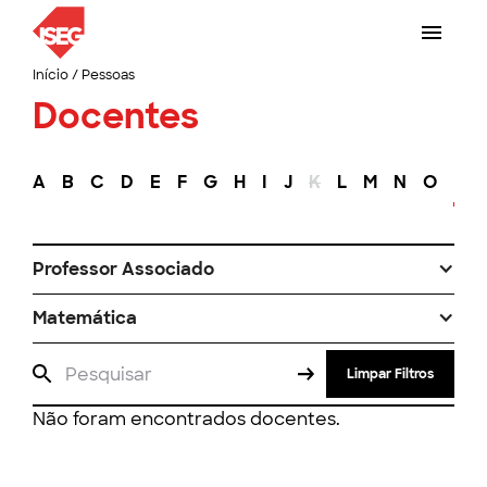
Início
/
Pessoas
Docentes
A
B
C
D
E
F
G
H
I
J
K
L
M
N
O
P
Professor Associado
Matemática
Limpar Filtros
Não foram encontrados docentes.