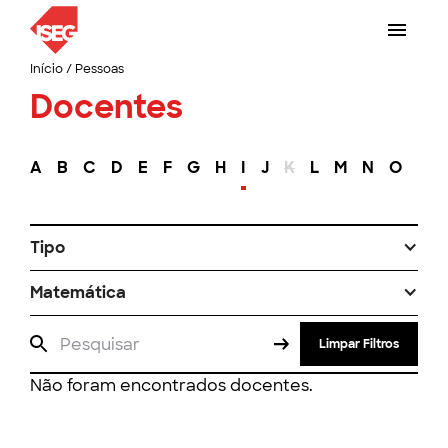
Início
/
Pessoas
Docentes
A
B
C
D
E
F
G
H
I
J
K
L
M
N
O
P
Tipo
Matemática
Limpar Filtros
Não foram encontrados docentes.