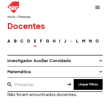
Início
/
Pessoas
Docentes
A
B
C
D
E
F
G
H
I
J
K
L
M
N
O
P
Investigador Auxiliar Convidado
Matemática
Limpar Filtros
Não foram encontrados docentes.