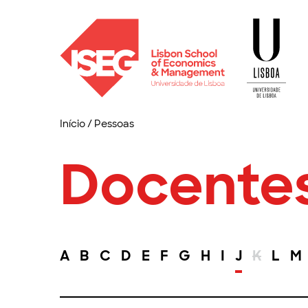
Início
/
Pessoas
Docente
A
B
C
D
E
F
G
H
I
J
K
L
M