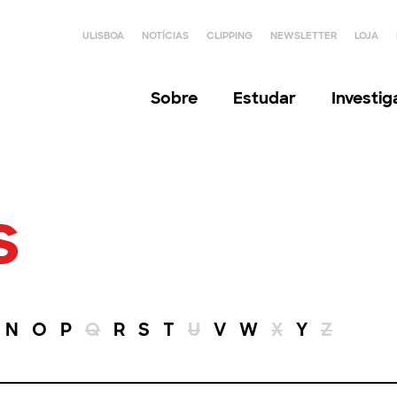
ULISBOA
NOTÍCIAS
CLIPPING
NEWSLETTER
LOJA
Sobre
Estudar
Investi
s
N
O
P
Q
R
S
T
U
V
W
X
Y
Z