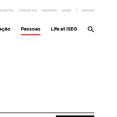
EVENTOS
CONTACTOS
HELPDESK
LOGIN
ENGLISH
gação
Pessoas
Life at ISEG