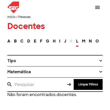
Início
/
Pessoas
Docentes
A
B
C
D
E
F
G
H
I
J
K
L
M
N
O
P
Tipo
Matemática
Limpar Filtros
Não foram encontrados docentes.