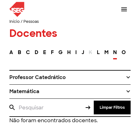
Início
/
Pessoas
Docentes
A
B
C
D
E
F
G
H
I
J
K
L
M
N
O
P
Professor Catedrático
Matemática
Limpar Filtros
Não foram encontrados docentes.