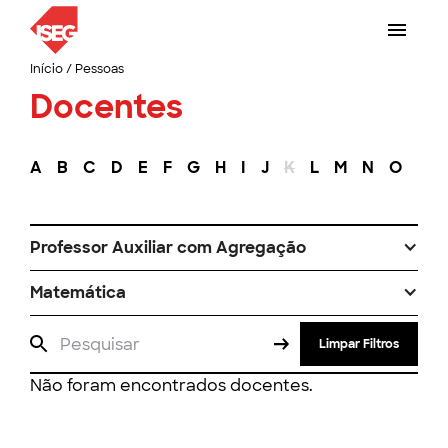
Início
/
Pessoas
Docentes
A
B
C
D
E
F
G
H
I
J
K
L
M
N
O
P
Professor Auxiliar com Agregação
Matemática
Limpar Filtros
Não foram encontrados docentes.