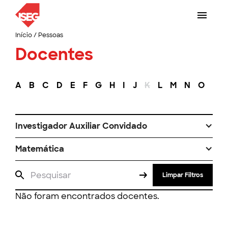
Início
/
Pessoas
Docentes
A
B
C
D
E
F
G
H
I
J
K
L
M
N
O
P
Investigador Auxiliar Convidado
Matemática
Limpar Filtros
Não foram encontrados docentes.