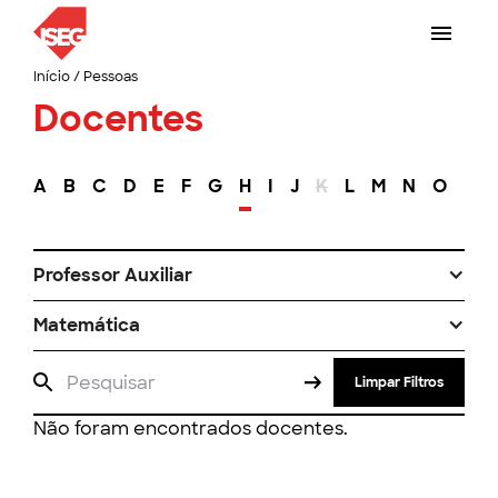
Início
/
Pessoas
Docentes
A
B
C
D
E
F
G
H
I
J
K
L
M
N
O
P
Professor Auxiliar
Matemática
Limpar Filtros
Não foram encontrados docentes.