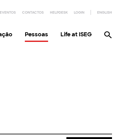
EVENTOS
CONTACTOS
HELPDESK
LOGIN
ENGLISH
gação
Pessoas
Life at ISEG