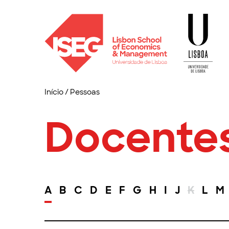
Início
/
Pessoas
Docente
A
B
C
D
E
F
G
H
I
J
K
L
M