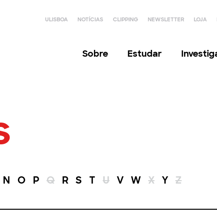
ULISBOA
NOTÍCIAS
CLIPPING
NEWSLETTER
LOJA
Sobre
Estudar
Investi
s
N
O
P
Q
R
S
T
U
V
W
X
Y
Z