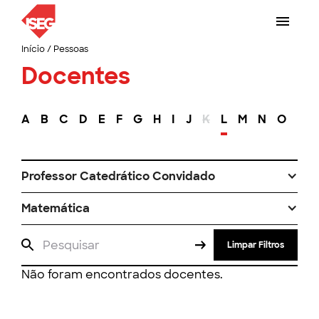
Início
/
Pessoas
Docentes
A
B
C
D
E
F
G
H
I
J
K
L
M
N
O
P
Professor Catedrático Convidado
Matemática
Limpar Filtros
Não foram encontrados docentes.