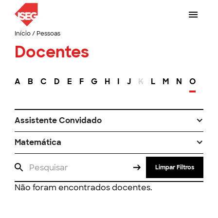
Início
/
Pessoas
Docentes
A
B
C
D
E
F
G
H
I
J
K
L
M
N
O
P
Assistente Convidado
Matemática
Limpar Filtros
Não foram encontrados docentes.