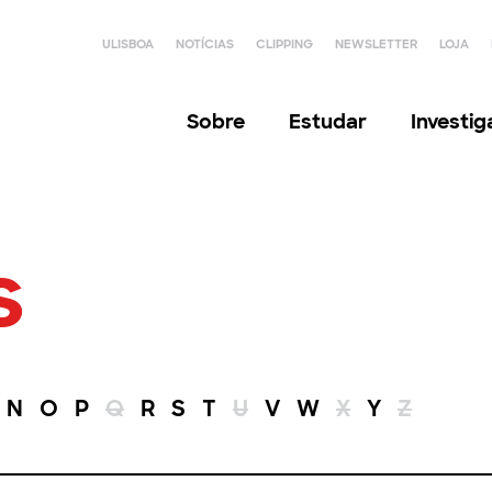
ULISBOA
NOTÍCIAS
CLIPPING
NEWSLETTER
LOJA
Sobre
Estudar
Investi
s
N
O
P
Q
R
S
T
U
V
W
X
Y
Z