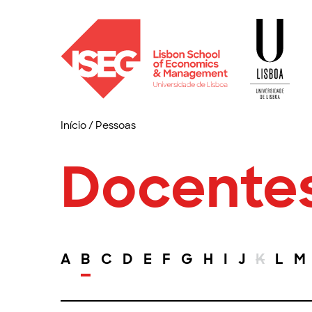
Início
/
Pessoas
Docente
A
B
C
D
E
F
G
H
I
J
K
L
M