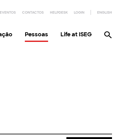
EVENTOS
CONTACTOS
HELPDESK
LOGIN
ENGLISH
gação
Pessoas
Life at ISEG