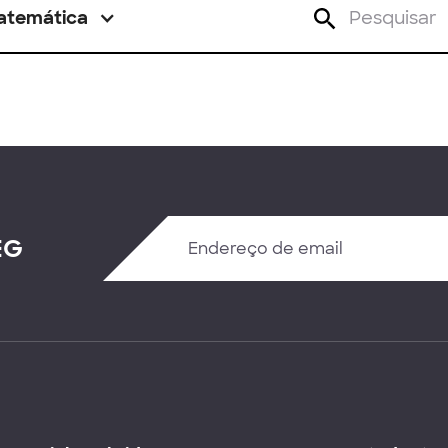
atemática
EG