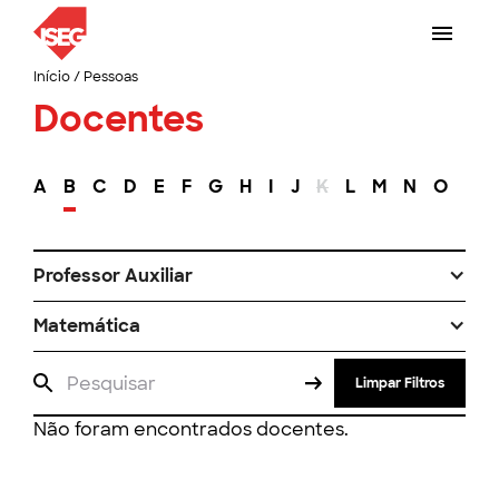
Início
/
Pessoas
Docentes
A
B
C
D
E
F
G
H
I
J
K
L
M
N
O
P
Professor Auxiliar
Matemática
Limpar Filtros
Não foram encontrados docentes.