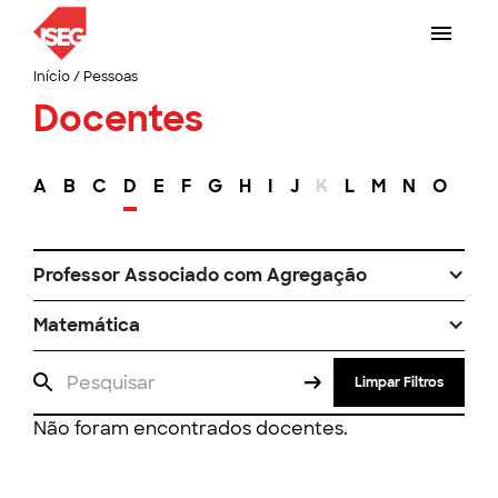
Início
/
Pessoas
Docentes
A
B
C
D
E
F
G
H
I
J
K
L
M
N
O
P
Professor Associado com Agregação
Matemática
Limpar Filtros
Não foram encontrados docentes.