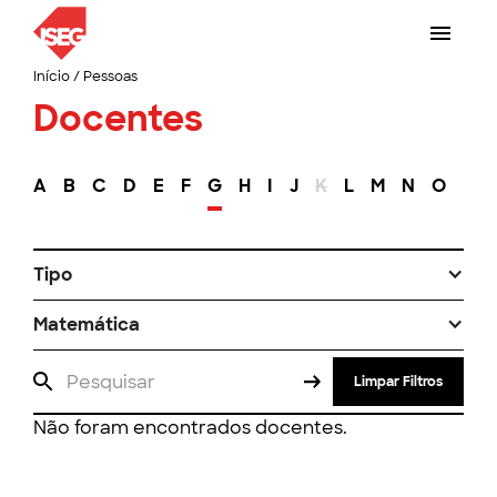
Início
/
Pessoas
Docentes
A
B
C
D
E
F
G
H
I
J
K
L
M
N
O
P
Tipo
Matemática
Limpar Filtros
Não foram encontrados docentes.