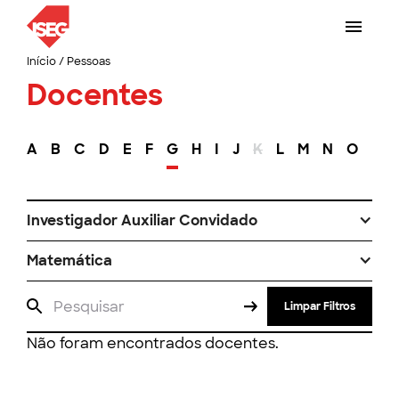
Início
/
Pessoas
Docentes
A
B
C
D
E
F
G
H
I
J
K
L
M
N
O
P
Investigador Auxiliar Convidado
Matemática
Limpar Filtros
Não foram encontrados docentes.