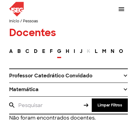
Início
/
Pessoas
Docentes
A
B
C
D
E
F
G
H
I
J
K
L
M
N
O
P
Professor Catedrático Convidado
Matemática
Limpar Filtros
Não foram encontrados docentes.