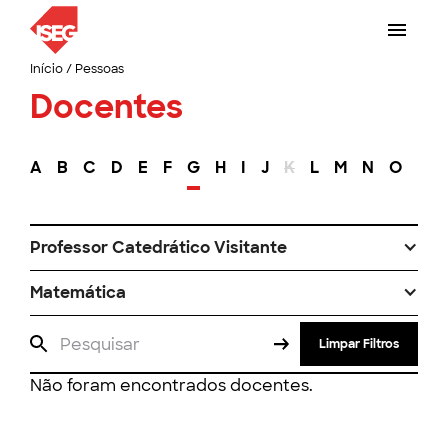
Início
/
Pessoas
Docentes
A
B
C
D
E
F
G
H
I
J
K
L
M
N
O
P
Professor Catedrático Visitante
Matemática
Limpar Filtros
Não foram encontrados docentes.