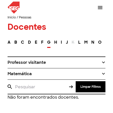
Início
/
Pessoas
Docentes
A
B
C
D
E
F
G
H
I
J
K
L
M
N
O
P
Professor visitante
Matemática
Limpar Filtros
Não foram encontrados docentes.