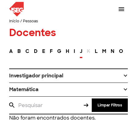
Início
/
Pessoas
Docentes
A
B
C
D
E
F
G
H
I
J
K
L
M
N
O
P
Investigador principal
Matemática
Limpar Filtros
Não foram encontrados docentes.