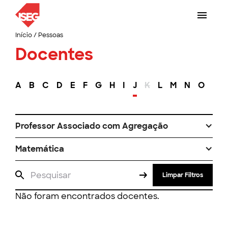
Início
/
Pessoas
Docentes
A
B
C
D
E
F
G
H
I
J
K
L
M
N
O
P
Professor Associado com Agregação
Matemática
Limpar Filtros
Não foram encontrados docentes.