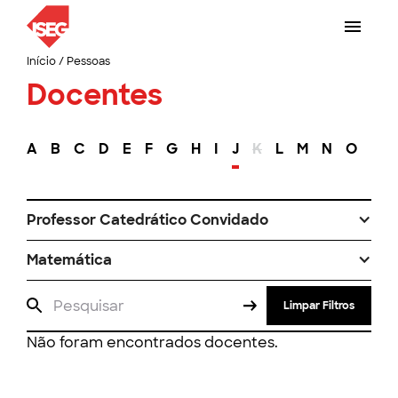
Início
/
Pessoas
Docentes
A
B
C
D
E
F
G
H
I
J
K
L
M
N
O
P
Professor Catedrático Convidado
Matemática
Limpar Filtros
Não foram encontrados docentes.