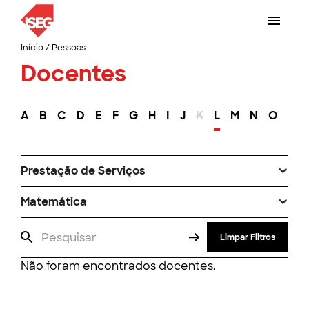
Início
/
Pessoas
Docentes
A
B
C
D
E
F
G
H
I
J
K
L
M
N
O
P
Prestação de Serviços
Matemática
Limpar Filtros
Não foram encontrados docentes.