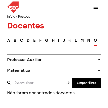
Início
/
Pessoas
Docentes
A
B
C
D
E
F
G
H
I
J
K
L
M
N
O
P
Professor Auxiliar
Matemática
Limpar Filtros
Não foram encontrados docentes.