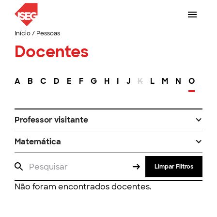
Início
/
Pessoas
Docentes
A
B
C
D
E
F
G
H
I
J
K
L
M
N
O
P
Professor visitante
Matemática
Limpar Filtros
Não foram encontrados docentes.