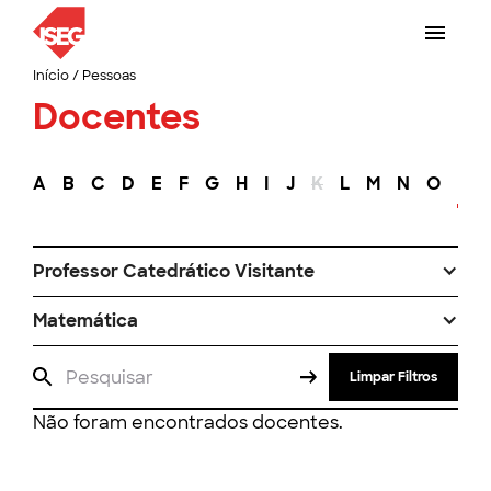
Início
/
Pessoas
Docentes
A
B
C
D
E
F
G
H
I
J
K
L
M
N
O
P
Professor Catedrático Visitante
Matemática
Limpar Filtros
Não foram encontrados docentes.