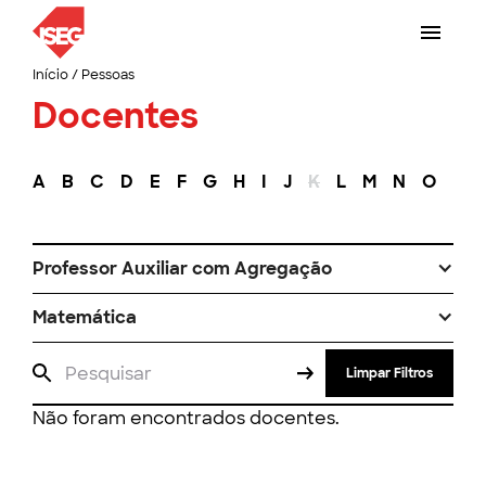
Início
/
Pessoas
Docentes
A
B
C
D
E
F
G
H
I
J
K
L
M
N
O
P
Professor Auxiliar com Agregação
Matemática
Limpar Filtros
Não foram encontrados docentes.