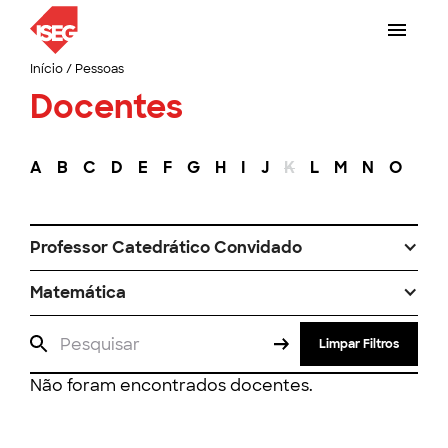
Início
/
Pessoas
Docentes
A
B
C
D
E
F
G
H
I
J
K
L
M
N
O
P
Professor Catedrático Convidado
Matemática
Limpar Filtros
Não foram encontrados docentes.