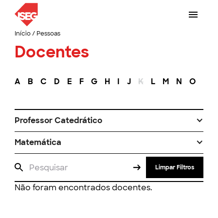
Início
/
Pessoas
Docentes
A
B
C
D
E
F
G
H
I
J
K
L
M
N
O
P
Professor Catedrático
Matemática
Limpar Filtros
Não foram encontrados docentes.