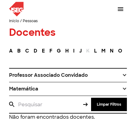
Início
/
Pessoas
Docentes
A
B
C
D
E
F
G
H
I
J
K
L
M
N
O
P
Professor Associado Convidado
Matemática
Limpar Filtros
Não foram encontrados docentes.