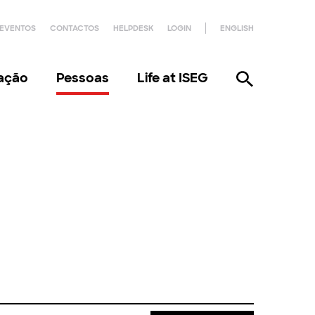
EVENTOS
CONTACTOS
HELPDESK
LOGIN
ENGLISH
gação
Pessoas
Life at ISEG