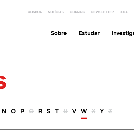
ULISBOA
NOTÍCIAS
CLIPPING
NEWSLETTER
LOJA
Sobre
Estudar
Investi
s
N
O
P
Q
R
S
T
U
V
W
X
Y
Z