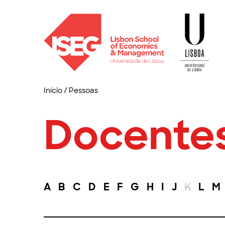
Início
/
Pessoas
Docente
A
B
C
D
E
F
G
H
I
J
K
L
M