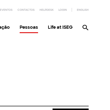
EVENTOS
CONTACTOS
HELPDESK
LOGIN
ENGLISH
gação
Pessoas
Life at ISEG