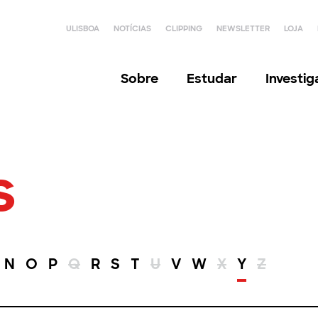
ULISBOA
NOTÍCIAS
CLIPPING
NEWSLETTER
LOJA
Sobre
Estudar
Investi
s
N
O
P
Q
R
S
T
U
V
W
X
Y
Z