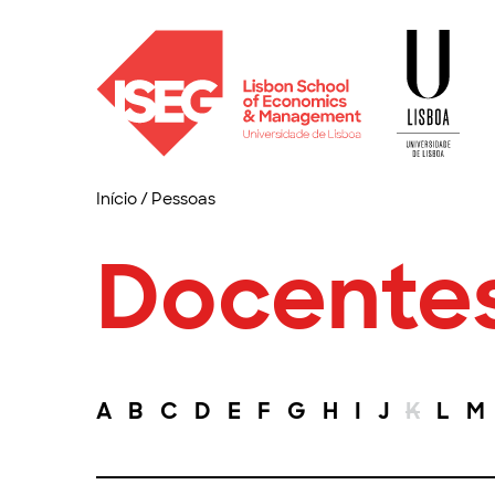
Início
/
Pessoas
Docente
A
B
C
D
E
F
G
H
I
J
K
L
M