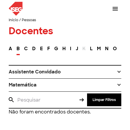
Início
/
Pessoas
Docentes
A
B
C
D
E
F
G
H
I
J
K
L
M
N
O
P
Assistente Convidado
Matemática
Limpar Filtros
Não foram encontrados docentes.