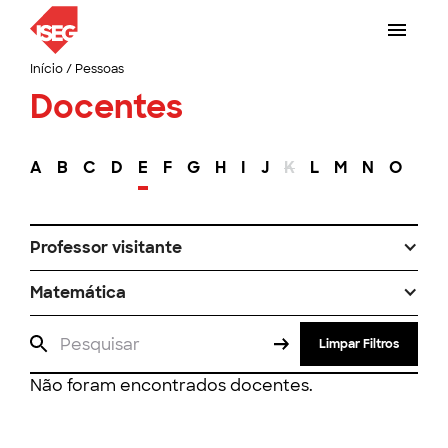
Início
/
Pessoas
Docentes
A
B
C
D
E
F
G
H
I
J
K
L
M
N
O
P
Professor visitante
Matemática
Limpar Filtros
Não foram encontrados docentes.