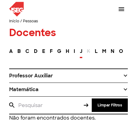
Início
/
Pessoas
Docentes
A
B
C
D
E
F
G
H
I
J
K
L
M
N
O
P
Professor Auxiliar
Matemática
Limpar Filtros
Não foram encontrados docentes.