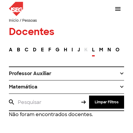
Início
/
Pessoas
Docentes
A
B
C
D
E
F
G
H
I
J
K
L
M
N
O
P
Professor Auxiliar
Matemática
Limpar Filtros
Não foram encontrados docentes.