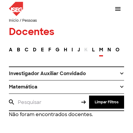
Início
/
Pessoas
Docentes
A
B
C
D
E
F
G
H
I
J
K
L
M
N
O
P
Investigador Auxiliar Convidado
Matemática
Limpar Filtros
Não foram encontrados docentes.