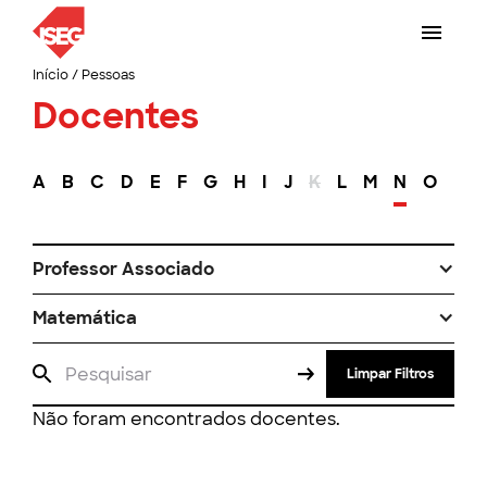
Início
/
Pessoas
Docentes
A
B
C
D
E
F
G
H
I
J
K
L
M
N
O
P
Professor Associado
Matemática
Limpar Filtros
Não foram encontrados docentes.