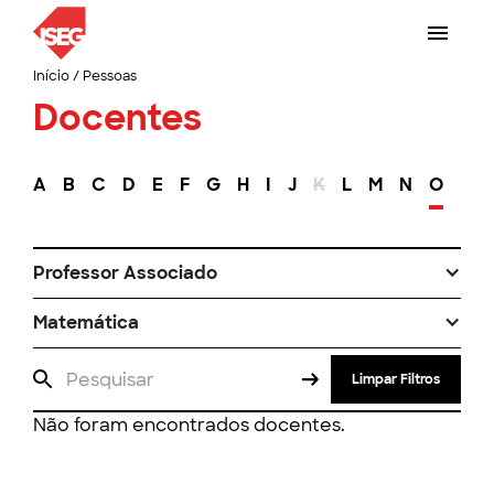
Início
/
Pessoas
Docentes
A
B
C
D
E
F
G
H
I
J
K
L
M
N
O
P
Professor Associado
Matemática
Limpar Filtros
Não foram encontrados docentes.