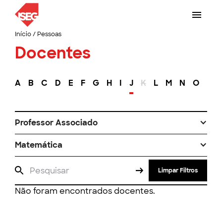
Início
/
Pessoas
Docentes
A
B
C
D
E
F
G
H
I
J
K
L
M
N
O
P
Professor Associado
Matemática
Limpar Filtros
Não foram encontrados docentes.