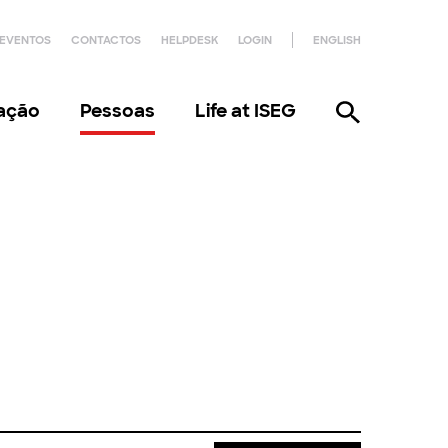
EVENTOS
CONTACTOS
HELPDESK
LOGIN
ENGLISH
gação
Pessoas
Life at ISEG