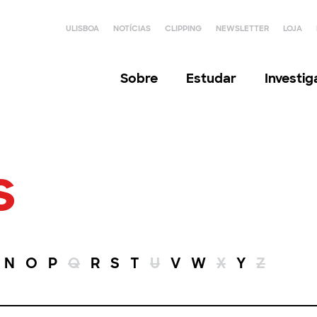
ULISBOA
NOTÍCIAS
CLIPPING
NEWSLETTER
LOJA
Sobre
Estudar
Investi
s
N
O
P
Q
R
S
T
U
V
W
X
Y
Z