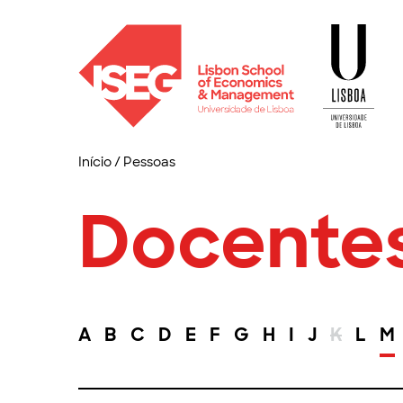
Início
/
Pessoas
Docente
A
B
C
D
E
F
G
H
I
J
K
L
M