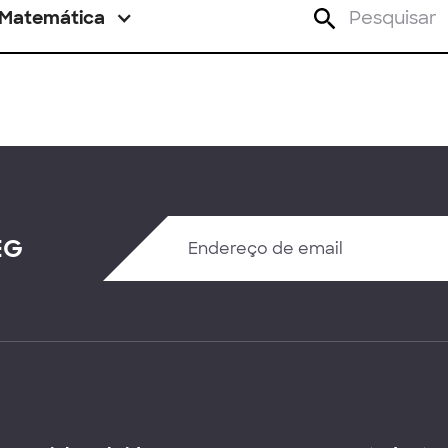
Matemática
EG