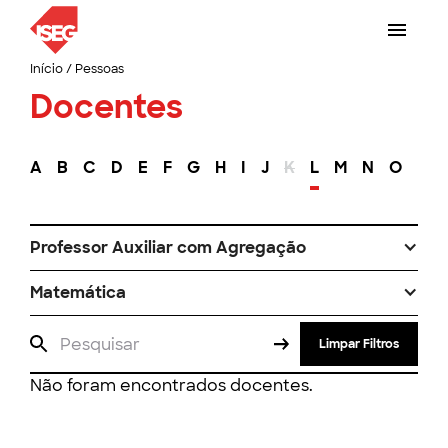
Início
/
Pessoas
Docentes
A
B
C
D
E
F
G
H
I
J
K
L
M
N
O
P
Professor Auxiliar com Agregação
Matemática
Limpar Filtros
Não foram encontrados docentes.