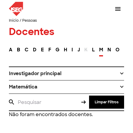
Início
/
Pessoas
Docentes
A
B
C
D
E
F
G
H
I
J
K
L
M
N
O
P
Investigador principal
Matemática
Limpar Filtros
Não foram encontrados docentes.