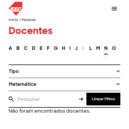
Início
/
Pessoas
Docentes
A
B
C
D
E
F
G
H
I
J
K
L
M
N
O
P
Tipo
Matemática
Limpar Filtros
Não foram encontrados docentes.